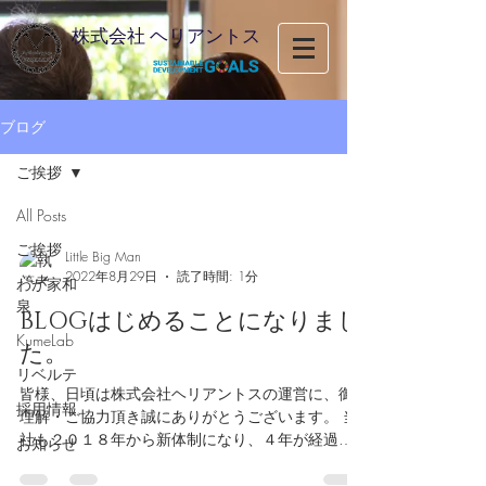
株式会社 ヘリアントス
ブログ
ご挨拶
All Posts
ご挨拶
Little Big Man
2022年8月29日
読了時間: 1分
わが家和
泉
BLOGはじめることになりまし
KumeLab
た。
リベルテ
皆様、日頃は株式会社ヘリアントスの運営に、御
採用情報
理解・ご協力頂き誠にありがとうございます。 当
社も２０１８年から新体制になり、４年が経過し
お知らせ
ましたが情報発信に関しては、IstagramやFacebook
が主となっており、ホームページから直接の情報