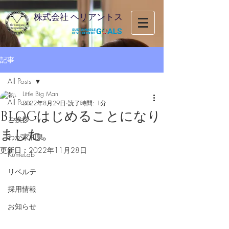
株式会社 ヘリアントス
記事
All Posts
Little Big Man
All Posts
2022年8月29日
読了時間: 1分
BLOGはじめることになり
ご挨拶
ました。
わが家和泉
更新日：
2022年11月28日
KumeLab
リベルテ
採用情報
お知らせ