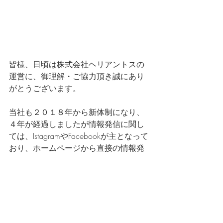
皆様、日頃は株式会社ヘリアントスの
運営に、御理解・ご協力頂き誠にあり
がとうございます。
当社も２０１８年から新体制になり、
４年が経過しましたが情報発信に関し
ては、IstagramやFacebookが主となって
おり、ホームページから直接の情報発
信がなかった為、今回BIOGをはじめて
みることになりました。
といっても上記のSNSを情報を転記し
たり、求人情報などをUPしながら皆様
へ、今より当社を魅力に感じてもらえ