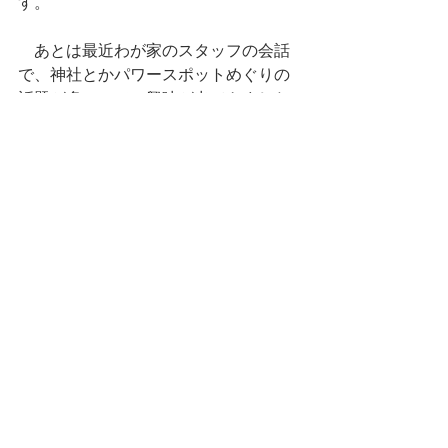
す。
　あとは最近わが家のスタッフの会話
で、神社とかパワースポットめぐりの
話題が多いので、興味が出てきました♪
　なのでいつかのタイミングで、一度
行ってみたいなーって思ってます♪
　素直で優しく、一生懸命に仕事と御
利用者に向き合う彼女。
　御利用者からも孫のように大切にし
てもらい、話をしている空間はとても
あたたかい時間が流れています。