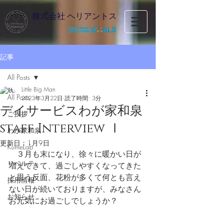
株式会社 ヘリアントス
記事
All Posts
Little Big Man
All Posts
2023年3月22日
読了時間: 3分
デイサービスわが家和泉
ご挨拶
staff Interview Ⅰ
わが家和泉
更新日：
1月9日
KumeLab
　３月も末になり、徐々に暖かい日が
リベルテ
増えてきて、過ごしやすくなってきた
と思う反面、花粉が多くて何とも言え
採用情報
ない日が続いておりますが、みなさん
お知らせ
お元気にお過ごしでしょうか？