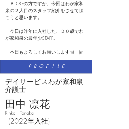
　ＢLOGの方ですが、今回はわが家和
泉の２人目のスタッフ紹介をさせて頂
こうと思います。
　今日は昨年に入社した、２０歳でわ
が家和泉の最年少STAFF。
　本日もよろしくお願いしますm(__)m
​P  R  O  F   I   L  E
デイサービスわが家和泉
介護士
田中 凛花
Rinka　Tanaka
(2022年入社)